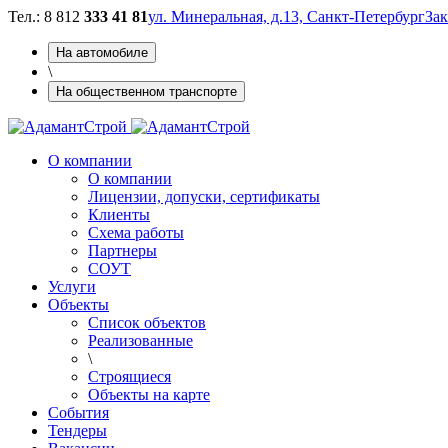
Тел.: 8 812
333 41 81
ул. Минеральная, д.13, Санкт-Петербург
Зак
На автомобиле
\
На общественном транспорте
О компании
О компании
Лицензии, допуски, сертификаты
Клиенты
Схема работы
Партнеры
СОУТ
Услуги
Объекты
Cписок объектов
Реализованные
\
Строящиеся
Объекты на карте
Cобытия
Тендеры