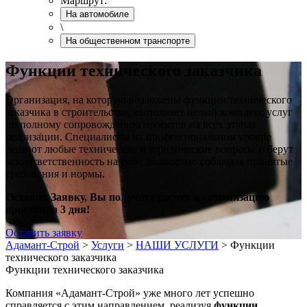
Маршрут:
На автомобиле
\
На общественном транспорте
Функции технического заказчика
Организация, на которую возложены функции технического
заказчика в строительстве, выполняет целый комплекс услуг
по полному сопровождению проектов на всех этапах
реализации. Специалисты на профессиональном уровне
решают любые технические и юридические вопросы и берут
всю ответственность на себя, полностью соблюдая принятые
требования и нормы.
Оставив Заявку, Вы получите расчет и оптимизацию
проекта за 3 дня!
Оставить заявку
Адамант-Строй
>
Услуги
>
НАШИ УСЛУГИ
>
Функции
технического заказчика
Функции технического заказчика
Компания «Адамант-Строй» уже много лет успешно
справляется с этим направлением, реализуя
функции