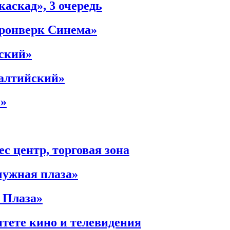
аскад», 3 очередь
Кронверк Синема»
ский»
Балтийский»
й»
с центр, торговая зона
чужная плаза»
 Плаза»
тете кино и телевидения