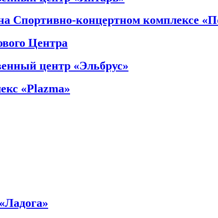
на Спортивно-концертном комплексе «П
ового Центра
енный центр «Эльбрус»
екс «Plazma»
«Ладога»