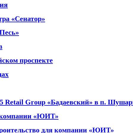
лия
тра «Сенатор»
Песь»
в
йском проспекте
щах
5 Retail Group «Бадаевский» в п. Шуша
я компании «ЮИТ»
троительство для компании «ЮИТ»