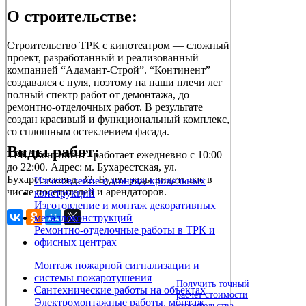
О строительстве:
Строительство ТРК с кинотеатром — сложный
проект, разработанный и реализованный
компанией “Адамант-Строй”. “Континент”
создавался с нуля, поэтому на наши плечи лег
полный спектр работ от демонтажа, до
ремонтно-отделочных работ. В результате
создан красивый и функциональный комплекс,
со сплошным остеклением фасада.
Виды работ:
ТРК “Континент” работает ежедневно с 10:00
до 22:00. Адрес: м. Бухарестская, ул.
Бухарестская д. 32. Будем рады видеть вас в
Изготовление и монтаж кровельных
числе посетителей и арендаторов.
конструкций
Изготовление и монтаж декоративных
металлоконструкций
Ремонтно-отделочные работы в ТРК и
офисных центрах
Монтаж пожарной сигнализации и
системы пожаротушения
Получить точный
Сантехнические работы на объектах
расчет стоимости
Электромонтажные работы, монтаж
строительства