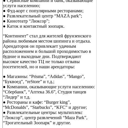
● Сервисные компании и банк, оказывающие
услуги населению;
● Фуд-корт с популярными ресторанами;
● Развлекательный центр “MAZA park”;
● Кинотеатр “Люксор”;
● Каток и контактный зоопарк.
“Континент” стал для жителей фрунзенского
района любимым местом шопинга и отдыха.
Арендаторов он привлекает удачным
расположением и большой проходимостью в
будние и выходные дни. Подтверждают
высокое качество ТЦ не только отзывы
посетителей, но и наши арендаторы:
● Магазины: “Prisma”, “Adidas”, “Mango”,
“Буквоед”, “reStore” и т.д.;
● Компании, оказывающие услуги населению:
“Сбербанк”, “Аптека 36.6”, Студия танцев
“Лидер” и т.д.
● Рестораны и кафе: “Burger king”,
“McDonalds”, “Starbucks”, “KFC” и другие;
● Развлекательные центры: мультиплекс
“Люксор”, центр развлечений “Maza Park”,
“Трогательный Зоопарк” и другие.